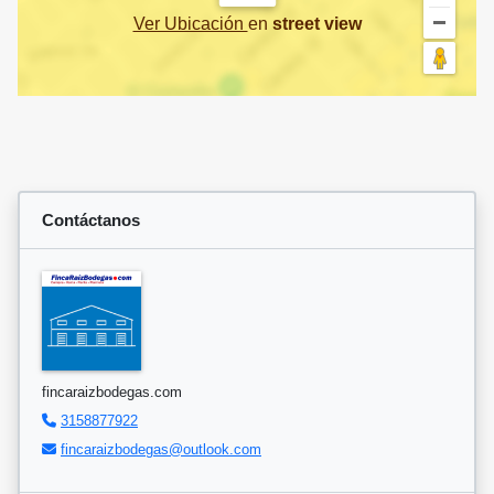
Ver Ubicación
en
street view
Contáctanos
fincaraizbodegas.com
3158877922
fincaraizbodegas@outlook.com