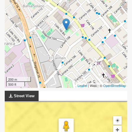
200 m
500 ft
Leaflet
| Wasi - ©
OpenStreetMap
Street View