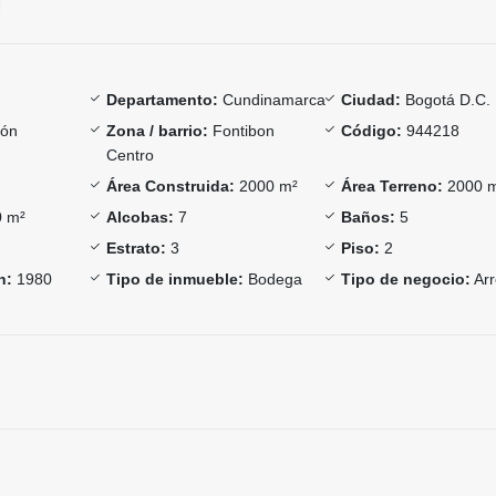
Departamento:
Cundinamarca
Ciudad:
Bogotá D.C.
bón
Zona / barrio:
Fontibon
Código:
944218
Centro
Área Construida:
2000 m²
Área Terreno:
2000 
 m²
Alcobas:
7
Baños:
5
Estrato:
3
Piso:
2
n:
1980
Tipo de inmueble:
Bodega
Tipo de negocio:
Arr