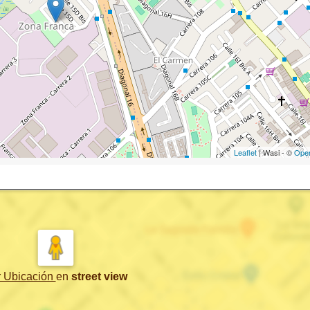
Leaflet
| Wasi - ©
Ope
r Ubicación
en
street view