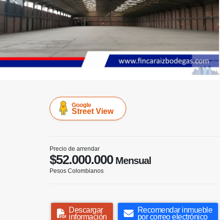
Google
Street View
Precio de arrendar
$52.000.000
Mensual
Pesos Colombianos
Descargar
Recomendar inmueble
información
por correo electrónico