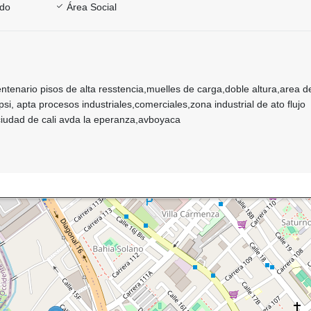
ado
Área Social
tenario pisos de alta resstencia,muelles de carga,doble altura,area d
 psi, apta procesos industriales,comerciales,zona industrial de ato fluj
 ciudad de cali avda la eperanza,avboyaca