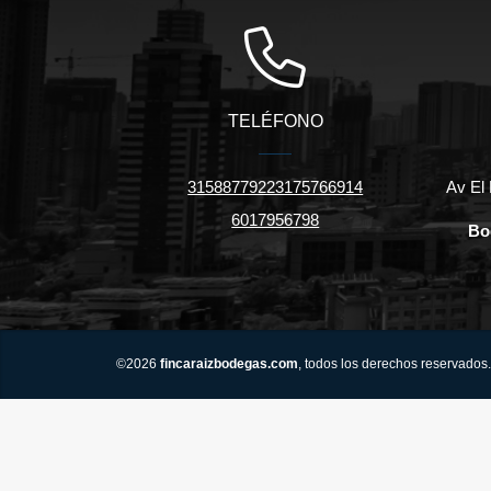
TELÉFONO
31588779223175766914
Av El 
6017956798
Bo
©2026
fincaraizbodegas.com
, todos los derechos reservados.