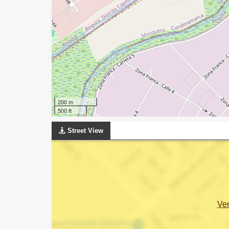
200 m
500 ft
Street View
Ve