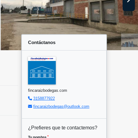
Contáctanos
fincaraizbodegas.com
3158877922
fincaraizbodegas@outlook.com
¿Prefieres que te contactemos?
*
Tu nombre