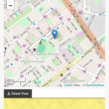
−
200 m
500 ft
Leaflet
| Wasi - ©
OpenStreetMap
Street View