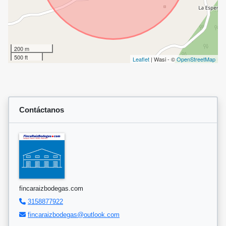
200 m
500 ft
Leaflet
| Wasi - ©
OpenStreetMap
Contáctanos
fincaraizbodegas.com
3158877922
fincaraizbodegas@outlook.com