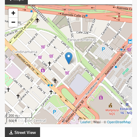
+
−
200 m
500 ft
Leaflet
| Wasi - ©
OpenStreetMap
Street View