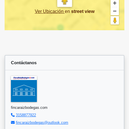
Ver Ubicación
en
street view
Contáctanos
fincaraizbodegas.com
3158877922
fincaraizbodegas@outlook.com