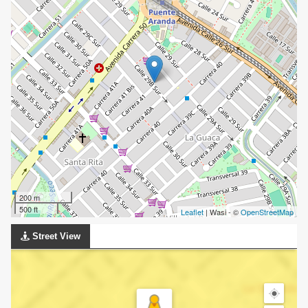
200 m
500 ft
Leaflet
| Wasi - ©
OpenStreetMap
Street View