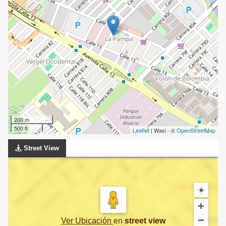
200 m
500 ft
Leaflet
| Wasi - ©
OpenStreetMap
Street View
Ver Ubicación
en
street view