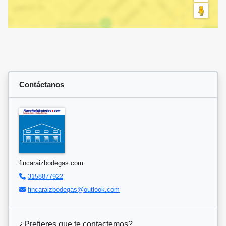
Contáctanos
fincaraizbodegas.com
3158877922
fincaraizbodegas@outlook.com
¿Prefieres que te contactemos?