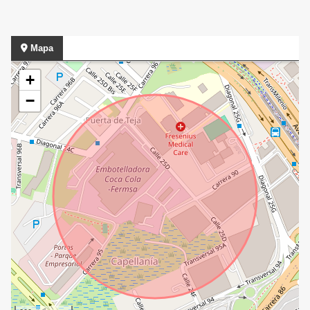
Mapa
+
−