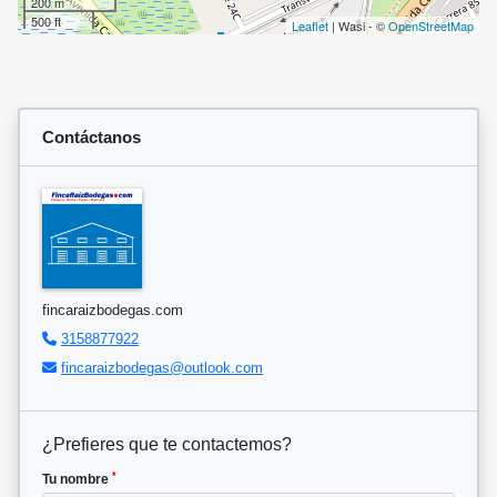
200 m
500 ft
Leaflet
| Wasi - ©
OpenStreetMap
Contáctanos
fincaraizbodegas.com
3158877922
fincaraizbodegas@outlook.com
¿Prefieres que te contactemos?
*
Tu nombre