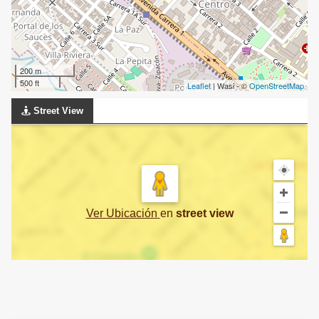
200 m
500 ft
Leaflet
| Wasi - ©
OpenStreetMap
Street View
Ver Ubicación
en
street view