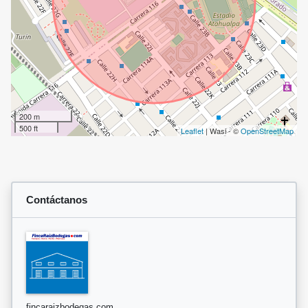
200 m
500 ft
Leaflet
| Wasi - ©
OpenStreetMap
Contáctanos
fincaraizbodegas.com