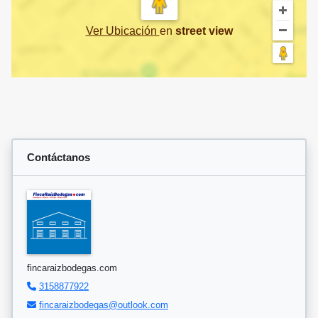
Ver Ubicación
en
street view
Contáctanos
fincaraizbodegas.com
3158877922
fincaraizbodegas@outlook.com