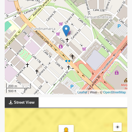
200 m
500 ft
Leaflet
| Wasi - ©
OpenStreetMap
Street View