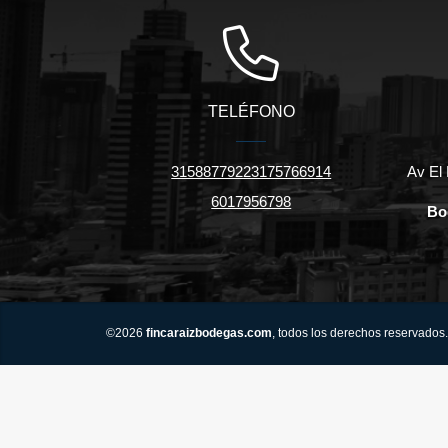
TELÉFONO
31588779223175766914
Av El 
6017956798
Bo
©2026
fincaraizbodegas.com
, todos los derechos reservados.