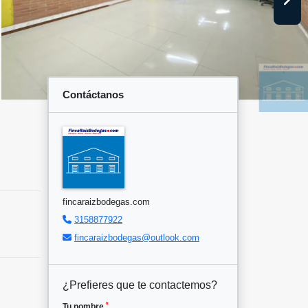
Contáctanos
fincaraizbodegas.com
3158877922
fincaraizbodegas@outlook.com
¿Prefieres que te contactemos?
*
Tu nombre