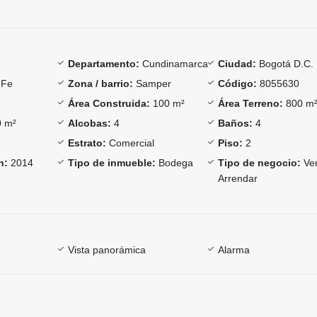
Departamento:
Cundinamarca
Ciudad:
Bogotá D.C.
 Fe
Zona / barrio:
Samper
Código:
8055630
Área Construida:
100 m²
Área Terreno:
800 m
 m²
Alcobas:
4
Baños:
4
Estrato:
Comercial
Piso:
2
n:
2014
Tipo de inmueble:
Bodega
Tipo de negocio:
Ven
Arrendar
Vista panorámica
Alarma