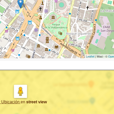
Leaflet
| Wasi - ©
Ope
r Ubicación
en
street view