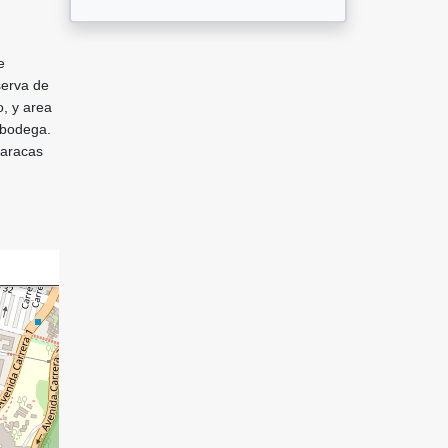
e
serva de
o, y area
 bodega.
caracas