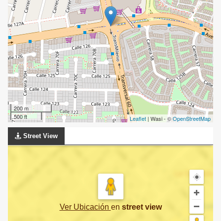
200 m
500 ft
Leaflet
| Wasi - ©
OpenStreetMap
Street View
Ver Ubicación
en
street view