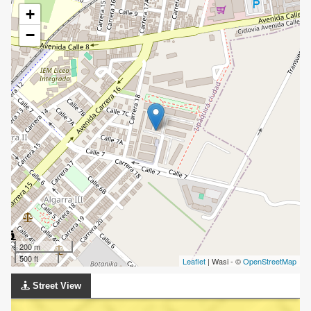
+
−
200 m
500 ft
Leaflet
| Wasi - ©
OpenStreetMap
Street View