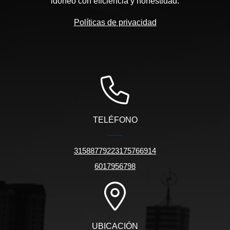
idóneo con eficiencia y honestidad.
Políticas de privacidad
TELÉFONO
31588779223175766914
6017956798
UBICACIÓN