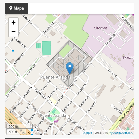
Mapa
+
−
200 m
500 ft
Leaflet
| Wasi - ©
OpenStreetMap