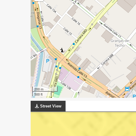
200 m
500 ft
Street View