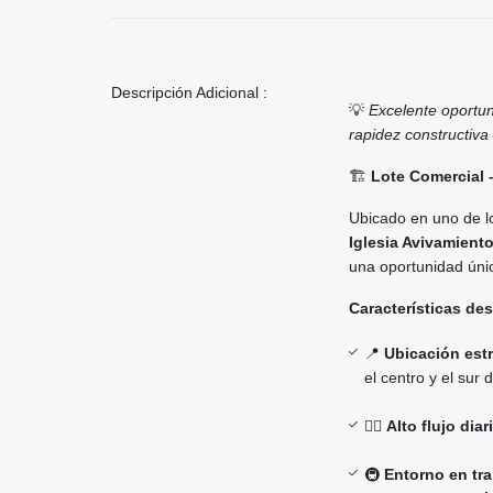
Descripción Adicional :
💡
Excelente oportun
rapidez constructiv
🏗️
Lote Comercial –
Ubicado en uno de lo
Iglesia Avivamient
una oportunidad úni
Características de
📍
Ubicación estr
el centro y el sur 
🚶‍♂️
Alto flujo diar
🚇
Entorno en tr