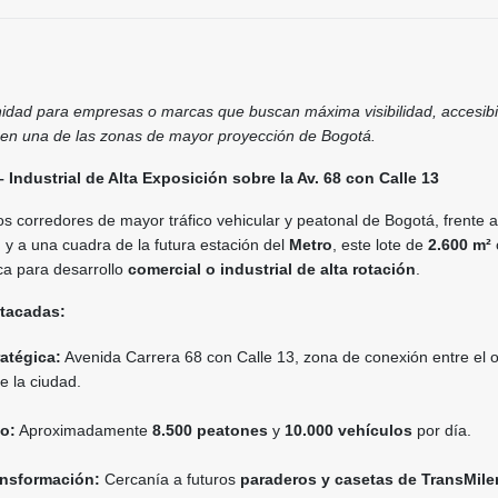
idad para empresas o marcas que buscan máxima visibilidad, accesibi
a en una de las zonas de mayor proyección de Bogotá.
 Industrial de Alta Exposición sobre la Av. 68 con Calle 13
s corredores de mayor tráfico vehicular y peatonal de Bogotá, frente a
o
y a una cuadra de la futura estación del
Metro
, este lote de
2.600 m²
ca para desarrollo
comercial o industrial de alta rotación
.
stacadas:
atégica:
Avenida Carrera 68 con Calle 13, zona de conexión entre el o
de la ciudad.
io:
Aproximadamente
8.500 peatones
y
10.000 vehículos
por día.
ansformación:
Cercanía a futuros
paraderos y casetas de TransMile