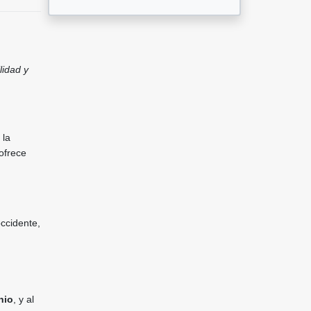
lidad y
 la
ofrece
ccidente,
nio
, y al