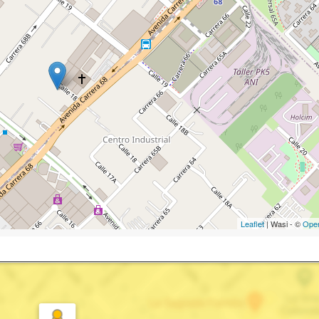
Leaflet
| Wasi - ©
Ope