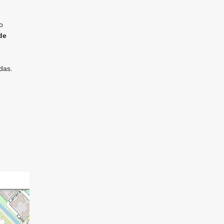
o
de
das.