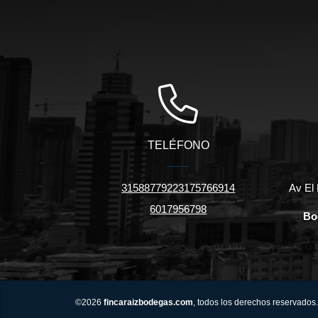
TELÉFONO
31588779223175766914
Av El 
6017956798
Bo
©2026
fincaraizbodegas.com
, todos los derechos reservados.