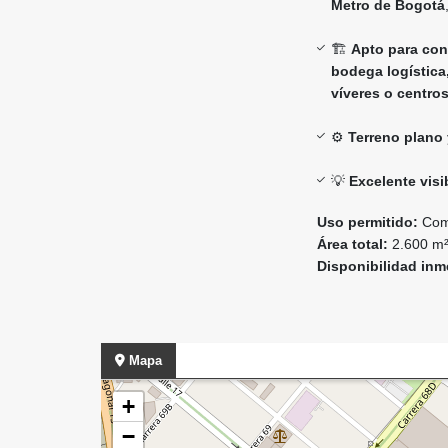
Metro de Bogotá
🏗️
Apto para con
bodega logística,
víveres o centro
⚙️
Terreno plano 
💡
Excelente visi
Uso permitido:
Come
Área total:
2.600 m
Disponibilidad inm
Mapa
+
−