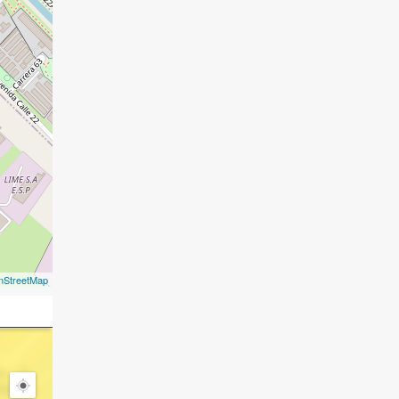
nStreetMap