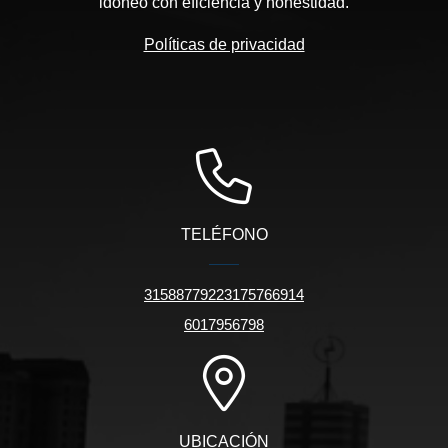
idóneo con eficiencia y honestidad.
Políticas de privacidad
TELÉFONO
31588779223175766914
6017956798
UBICACIÓN