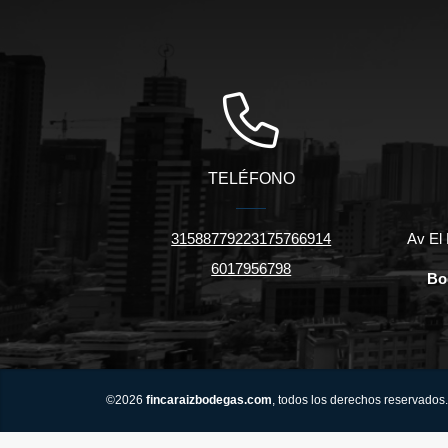
TELÉFONO
31588779223175766914
Av El 
6017956798
Bo
©2026
fincaraizbodegas.com
, todos los derechos reservados.