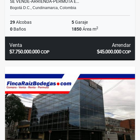
SE VENDE-ARRIENDA-PERMUTA E…
Bogotá D.C., Cundinamarca, Colombia
29
Alcobas
5
Garaje
2
0
Baños
1850
Área m
Venta
Arrendar
$7.750.000.000
$45.000.000
COP
COP