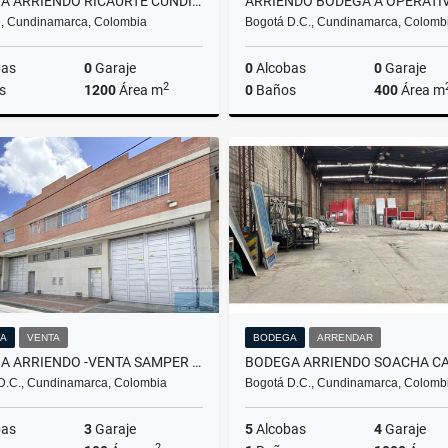
BODEGA ARRIENDO RICAURTE CUNDINAMARCA
e, Cundinamarca, Colombia
Bogotá D.C., Cundinamarca, Colomb
bas
0
Garaje
0
Alcobas
0
Garaje
2
s
1200
Área m
0
Baños
400
Área m
Arrendar
Venta
A
$12.000.000
$1.700.000.000
$12
A
VENTA
BODEGA
ARRENDAR
BODEGA ARRIENDO -VENTA SAMPER MENDOZA
BODEGA ARRIENDO SOACHA C
D.C., Cundinamarca, Colombia
Bogotá D.C., Cundinamarca, Colomb
bas
3
Garaje
5
Alcobas
4
Garaje
2