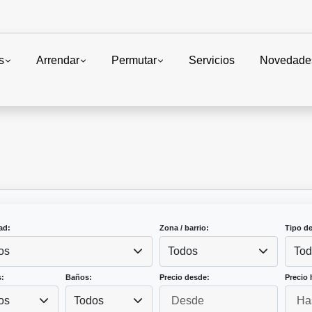
s
Arrendar
Permutar
Servicios
Novedade
ad:
Zona / barrio:
Tipo d
os
Todos
Tod
:
Baños:
Precio desde:
Precio 
os
Todos