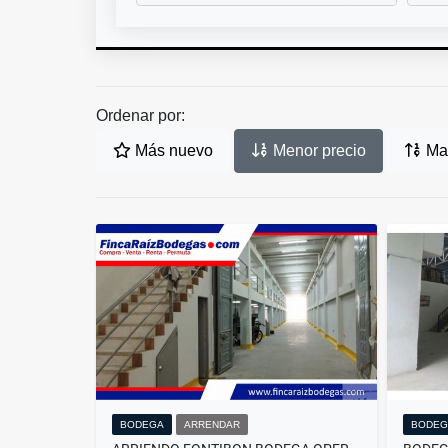
Ordenar por:
Más nuevo
Menor precio
May
BODEGA
ARRENDAR
BODEG