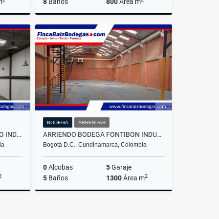
m
8
Baños
800
Área m
rrendar
Arrendar
.000.000
$16.000.000
BODEGA
ARRENDAR
BODEGA CHAPINERO- ARRIENDO INDUSTRIAL COMERCIAL
ARRIENDO BODEGA FONTIBON INDUSTRIAL OPERATIVA
ia
Bogotá D.C., Cundinamarca, Colombia
0
Alcobas
5
Garaje
2
2
5
Baños
1300
Área m
rrendar
Arrendar
.000.000
$19.000.000