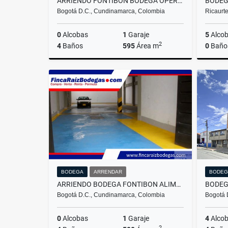
ARRIENDO FONTIBON BODEGA OPERATIVA EXCELENTE PRECIO
Bogotá D.C., Cundinamarca, Colombia
Ricaurt
0
Alcobas
1
Garaje
5
Alco
2
4
Baños
595
Área m
0
Baño
Arrendar
$11.000.000
BODEGA
ARRENDAR
BODEG
ARRIENDO BODEGA FONTIBON ALIMENTOS
Bogotá D.C., Cundinamarca, Colombia
Bogotá 
0
Alcobas
1
Garaje
4
Alco
2