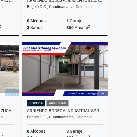
ARRIENDO BODEGA A OPERATIVA CALLE 68
ARRIENDO BODEGA ALIMENTOS CUARTO FRIO
ia
Bogotá D.C., Cundinamarca, Colombia
0
Alcobas
1
Garaje
2
2
3
Baños
350
Área m
rrendar
Venta
Arrendar
.000.000
$1.500.000.000
$13.000.000
BODEGA
ARRENDAR
AZUCA
ARRIENDO BODEGA INDUSTRIAL SPRING
ia
Bogotá D.C., Cundinamarca, Colombia
0
Alcobas
3
Garaje
2
2