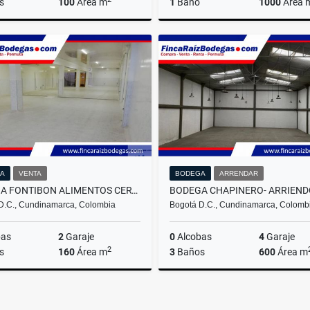
s
100
Área m
1
Baño
1000
Área 
Arrendar
A
000.000
$14.000.000
$15
A
VENTA
BODEGA
ARRENDAR
BODEGA FONTIBON ALIMENTOS CERTIFICADO INVIMA
D.C., Cundinamarca, Colombia
Bogotá D.C., Cundinamarca, Colomb
bas
2
Garaje
0
Alcobas
4
Garaje
2
s
160
Área m
3
Baños
600
Área m
Arrendar
A
000
$17.000.000
$18