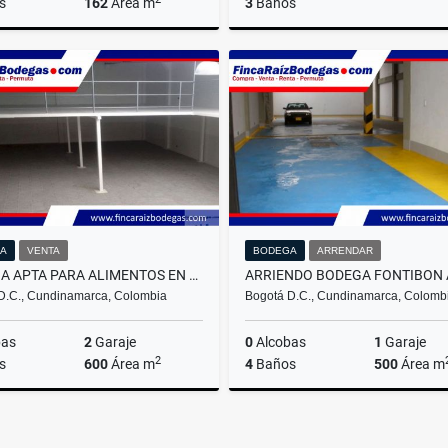
s
162
Área m
3
Baños
Venta
$2.800.000.000
$2.800
A
VENTA
BODEGA
ARRENDAR
BODEGA APTA PARA ALIMENTOS EN FONTIBON
D.C., Cundinamarca, Colombia
Bogotá D.C., Cundinamarca, Colomb
bas
2
Garaje
0
Alcobas
1
Garaje
2
s
600
Área m
4
Baños
500
Área m
Arrendar
Venta
A
000.000
$8.000.000
$1.800.000.000
$14