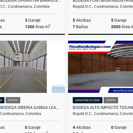
VENTA BODEGA OPERATIVA BARRIOS UNIDOS
D.C., Cundinamarca, Colombia
Bogotá D.C., Cundinamarca, Colomb
bas
3
Garaje
5
Alcobas
5
Garaje
2
s
1300
Área m
7
Baños
2000
Área 
Venta
$4.500.000.000
$3.600
A
VENTA
APARTAESTUDIO
VENTA
VENTA BODEGA SIBERIA GANGA LEASING
BODEGA ALTO IMPACTO TOCAN
 Cundinamarca, Colombia
Bogotá D.C., Cundinamarca, Colomb
bas
0
Garaje
4
Alcobas
0
Garaje
2