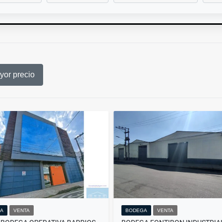
or precio
A
VENTA
BODEGA
VENTA