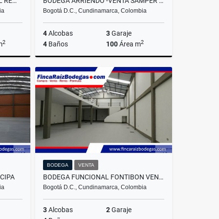
BODEGA FONTIBON INDUSTRIAL REMATE
BODEGA ARRIENDO -VENTA SAMPER MENDOZA
ia
Bogotá D.C., Cundinamarca, Colombia
4
Alcobas
3
Garaje
2
2
m
4
Baños
100
Área m
Venta
Venta
Arrendar
.000.000
$3.500.000.000
$14.000.000
BODEGA
VENTA
CIPA
BODEGA FUNCIONAL FONTIBON VENTA RENTA
ia
Bogotá D.C., Cundinamarca, Colombia
3
Alcobas
2
Garaje