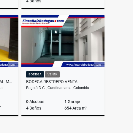
4
Baños
Venta
Venta
Arrendar
.000.000
$2.200.000.000
$9.700.000
BODEGA
VENTA
ARRIENDO BODEGA FONTIBON ALIMENTOS
BODEGA RESTREPO VENTA
ia
Bogotá D.C., Cundinamarca, Colombia
0
Alcobas
1
Garaje
2
2
4
Baños
654
Área m
rrendar
Venta
.000.000
$1.800.000.000