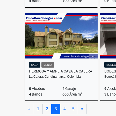
4
Baños
700
Área m
0
Baño
Venta
$2.900.000.000
CASA
VENTA
BODEG
HERMOSA Y AMPLIA CASA LA CALERA
La Calera, Cundinamarca, Colombia
Bogotá 
0
Alcobas
4
Garaje
6
Alco
2
4
Baños
600
Área m
3
Baño
Venta
Venta
Anterior
Siguiente
«
1
2
3
4
5
»
$1.950.000.000
$1.900.