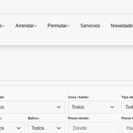
s
Arrendar
Permutar
Servicios
Novedade
ad:
Zona / barrio:
Tipo d
os
Todos
Tod
:
Baños:
Precio desde:
Precio 
os
Todos