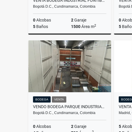
VENTA BODEGA INDUSTRIAL FONTIBON
Bogotá D.C., Cundinamarca, Colombia
Bogotá 
0
Alcobas
2
Garaje
0
Alco
2
5
Baños
1500
Área m
5
Baño
Venta
$4.700.000.000
BODEGA
VENTA
BODEG
VENDO BODEGA PARQUE INDUSTRIAL FONTIBON
Bogotá D.C., Cundinamarca, Colombia
Madrid,
0
Alcobas
2
Garaje
5
Alco
2