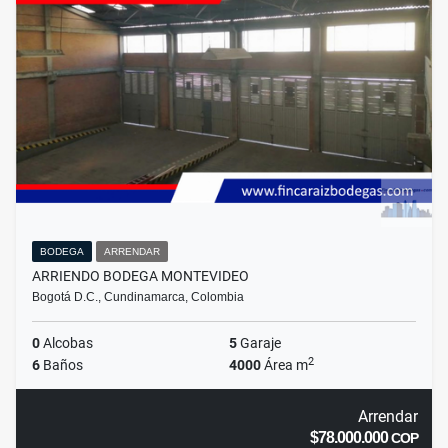
BODEGA
ARRENDAR
ARRIENDO BODEGA MONTEVIDEO
Bogotá D.C., Cundinamarca, Colombia
0
Alcobas
5
Garaje
2
6
Baños
4000
Área m
Arrendar
$78.000.000
COP