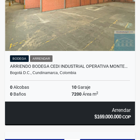
BODEGA
ARRENDAR
ARRIENDO BODEGA CEDI INDUSTRIAL OPERATIVA MONTE…
Bogotá D.C., Cundinamarca, Colombia
0
Alcobas
10
Garaje
2
0
Baños
7200
Área m
Arrendar
$169.000.000
COP