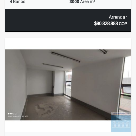
2
4
Baños
3000
Área m
Arrendar
$90.828.888
COP