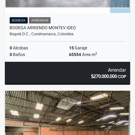
BODEGA
ARRENDAR
BODEGA ARRIENDO MONTEV IDEO
Bogotá D.C., Cundinamarca, Colombia
0
Alcobas
15
Garaje
2
0
Baños
65554
Área m
Arrendar
$270.000.000
COP