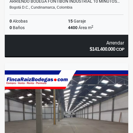
ARRIENDO BODEGA FONTIBON INDUSTRIAL 10 MINUTOS…
Bogotá D.C., Cundinamarca, Colombia
0
Alcobas
15
Garaje
2
0
Baños
4400
Área m
Arrendar
$141.400.000
COP