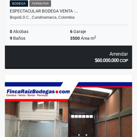
BODEGA
PERMUTAR
ESPECTACULAR BODEGA VENTA -…
Bogotá D.C., Cundinamarca, Colombia
0
Alcobas
6
Garaje
2
9
Baños
3500
Área m
Arrendar
$60.000.000
COP