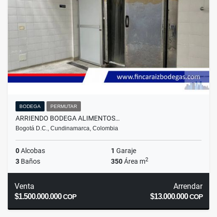
BODEGA
PERMUTAR
ARRIENDO BODEGA ALIMENTOS…
Bogotá D.C., Cundinamarca, Colombia
0
Alcobas
1
Garaje
2
3
Baños
350
Área m
Venta
Arrendar
$1.500.000.000
$13.000.000
COP
COP