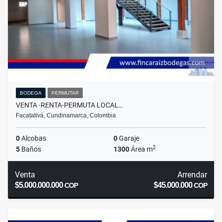
BODEGA
PERMUTAR
VENTA -RENTA-PERMUTA LOCAL…
Facatativá, Cundinamarca, Colombia
0
Alcobas
0
Garaje
2
5
Baños
1300
Área m
Venta
Arrendar
$5.000.000.000
$45.000.000
COP
COP