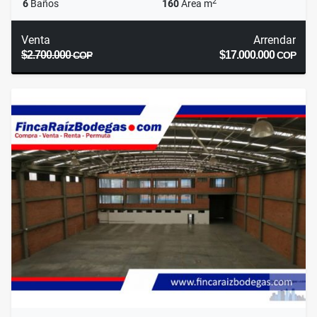
2
6
Baños
160
Área m
Venta
Arrendar
$2.700.000
$17.000.000
COP
COP