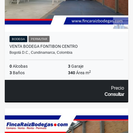
BODEGA
PERMUTAR
VENTA BODEGA FONTIBON CENTRO
Bogotá D.C., Cundinamarca, Colombia
0
Alcobas
3
Garaje
2
3
Baños
340
Área m
Precio
Consultar