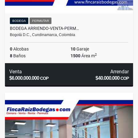
BODEGA
PERMUTAR
BODEGA ARRIENDO-VENTA-PERM…
Bogotá D.C., Cundinamarca, Colombia
0
Alcobas
10
Garaje
2
8
Baños
1500
Área m
Venta
Arrendar
$6.000.000.000
$40.000.000
COP
COP