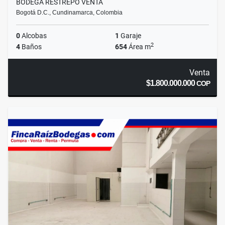
BODEGA RESTREPO VENTA
Bogotá D.C., Cundinamarca, Colombia
0
Alcobas
1
Garaje
2
4
Baños
654
Área m
Venta
$1.800.000.000
COP