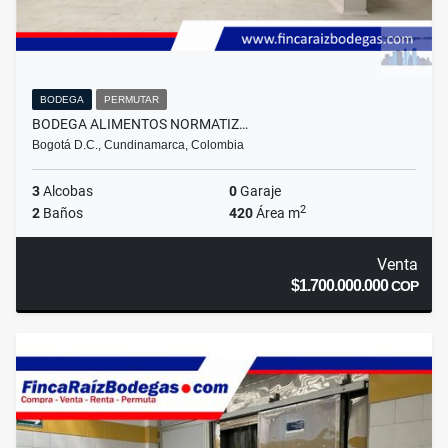
BODEGA
PERMUTAR
BODEGA ALIMENTOS NORMATIZ…
Bogotá D.C., Cundinamarca, Colombia
3
Alcobas
0
Garaje
2
2
Baños
420
Área m
Venta
$1.700.000.000
COP